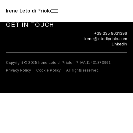
Le tue preferenze relative alla
Irene Leto di Priolo
privacy
GET IN TOUCH
Informativa sulla raccolta
+39 335 8031396
irene@letodipriolo.com
LinkedIn
Copyright © 2025 Irene Leto di Priolo | P. IVA 11431370961
Privacy Policy
Cookie Policy
All rights reserved.